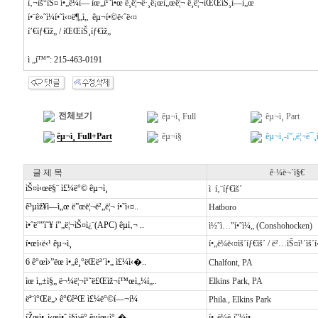
ì‚¬ìš°ìŠ¤ í•„ë¼ì— ìœ„ì¹˜í•œ ë¸ë¦¬ê·¸ë¡œì„œë¦¬ ë¸ë¦¬íŒŒíŠ¸ì—ì„œ
í•¨ê»˜ì¼í•˜ì‹¤ë¶„ì„ êµ¬í•©ë‹ˆë‹¤
í’€íƒ€ìž„ / íŒŒíŠ¸íƒ€ìž„
ì „í™”: 215-463-0191
전체보기
êµ¬ì¸ Full
êµ¬ì¸ Part
êµ¬ì¸ Full+Part
êµ¬ì§
êµ¬ì¸-í”„ë¦¬ë¯
글 제 목
ê·¼ë¬´ì§€
ìŠ¤ì‹œë§¨ ì£¼ë°© êµ¬ì¸
ì í‚¨íƒ€ìš´
ê³µìž¥ì—ì„œ ë”œë¦¬ë²„ë¦¬ í•˜ì‹¤..
Hatboro
ì•ˆë””ì˜¥ í”„ë¦¬ìŠ¤ì¿¨(APC) êµì‚¬ ..
ì½˜ì…”í•˜ì¼„ (Conshohocken)
í•œì‹ë‹¹ êµ¬ì¸
í•„ë¼ë‹¤ìš´íƒ€ìš´ / ë²…ìŠ¤ì¹´ìš´í
6 ê°œì›”ëœ ì•„ê¸°ëŒë³´ì•„ ì£¼ì‹�..
Chalfont, PA
ìœ ì„±ì§„ ë¬¼ë¦¬ì¹˜ë£Œìž¬í™œì„¼í„..
Elkins Park, PA
ëª¨ì°Œë„› ê°€ê²Œ ì£¼ë°©í—¬í¼
Phila., Elkins Park
íŽœì•„ì‹œì•ˆ ì§ì›ë° êµìœ¡ì°¸�..
í•„ë¼ë¸í”¼ì•„