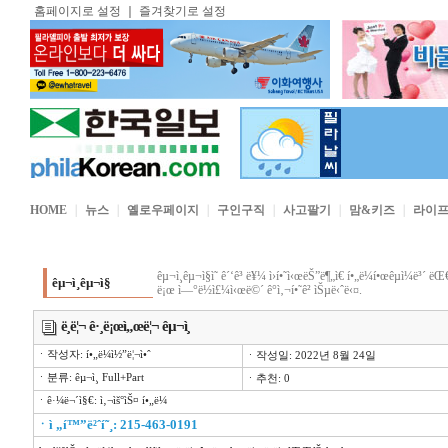
홈페이지로 설정
｜
즐겨찾기로 설정
HOME
｜
뉴스
｜
옐로우페이지
｜
구인구직
｜
사고팔기
｜
맘&키즈
｜
라이
êµ¬ì¸êµ¬ì§ì˜ ê´‘ê³ ë¥¼ ì›í•˜ì‹œëŠ”ë¶„ì€ í•„ë¼í•œêµ­ì¼ë³´ 
êµ¬ì¸êµ¬ì§
ë¡œ ì—°ë½ì£¼ì‹œë©´ ê°ì‚¬í•˜ê² ìŠµë‹ˆë‹¤.
ë¸ë¦¬ ê·¸ë¡œì„œë¦¬ êµ¬ì¸
ㆍ작성자: í•„ë¼ì½”ë¦¬ì•ˆ
ㆍ작성일: 2022년 8월 24일
ㆍ분류: êµ¬ì¸ Full+Part
ㆍ추천: 0
ㆍê·¼ë¬´ì§€: ì‚¬ìš°ìŠ¤ í•„ë¼
ㆍ
ì „í™”ë²ˆí˜¸: 215-463-0191