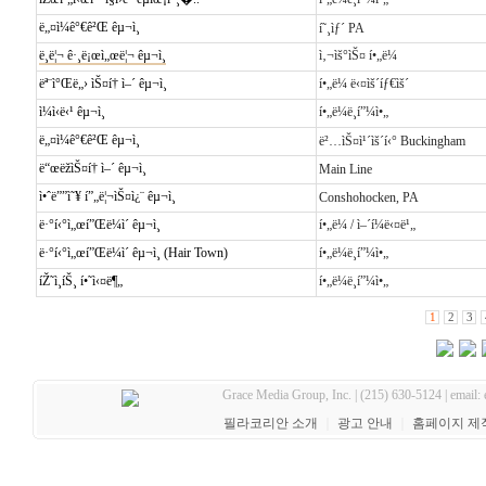
ë„¤ì¼ê°€ê²Œ êµ¬ì¸
í˜¸ìƒ´ PA
ë¸ë¦¬ ê·¸ë¡œì„œë¦¬ êµ¬ì¸
ì‚¬ìš°ìŠ¤ í•„ë¼
ëª¨ì°Œë„› ìŠ¤í† ì–´ êµ¬ì¸
í•„ë¼ ë‹¤ìš´íƒ€ìš´
ì¼ì‹ë‹¹ êµ¬ì¸
í•„ë¼ë¸í”¼ì•„
ë„¤ì¼ê°€ê²Œ êµ¬ì¸
ë²…ìŠ¤ì¹´ìš´í‹° Buckingham
ë“œëžìŠ¤í† ì–´ êµ¬ì¸
Main Line
ì•ˆë””ì˜¥ í”„ë¦¬ìŠ¤ì¿¨ êµ¬ì¸
Conshohocken, PA
ë·°í‹°ì„œí”Œë¼ì´ êµ¬ì¸
í•„ë¼ / ì–´í¼ë‹¤ë¹„
ë·°í‹°ì„œí”Œë¼ì´ êµ¬ì¸ (Hair Town)
í•„ë¼ë¸í”¼ì•„
íŽ˜ì¸íŠ¸ í•˜ì‹¤ë¶„
í•„ë¼ë¸í”¼ì•„
1
2
3
Grace Media Group, Inc. | (215) 630-5124 | email:
필라코리안 소개
｜
광고 안내
｜
홈페이지 제