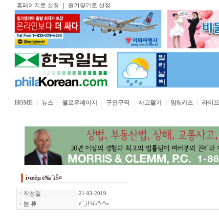
홈페이지로 설정
｜
즐겨찾기로 설정
HOME
｜
뉴스
｜
옐로우페이지
｜
구인구직
｜
사고팔기
｜
맘&키즈
｜
라이
í•œêµ­ ë‰´ìŠ¤
ㆍ
작성일
21-03-2019
ㆍ
분 류
ë¯¸ì£¼ì›”ë“œ