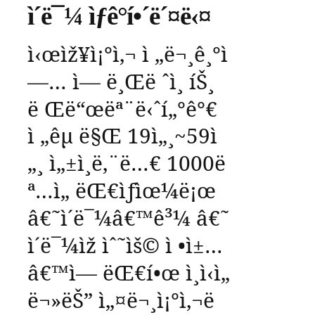
ì´ë¯¼ ìƒê°í•´ë´¤ë‹¤
ì‹œìž¥ì¡°ì‚¬
ì „ë¬¸ê¸°ì
—…
ì— ë¸Œë ˆì¸
íŠ¸
ë Œë“œëª¨ë‹ˆí„°ê°€
ì „êµ­
ë§Œ
19
ì„¸
~59
ì
„¸
ì„±ì¸ë‚¨ë…€
1000
ë
ª…ì„
ëŒ€ìƒìœ¼ë¡œ
â€˜
ì´ë¯¼
â€™
ê³¼
â€˜
ì´ë¯¼ìž
ìˆ˜ìš©
ì •ì±…
â€™
ì—
ëŒ€í•œ
ì¸ì‹ì„
ë¬»ëŠ”
ì„¤ë¬¸ì¡°ì‚¬ë