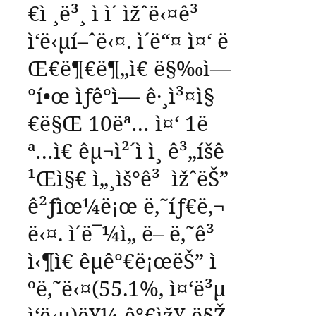
€ì ¸ë³¸
ì ì´
ìžˆë‹¤ê³
ì‘ë‹µí–ˆë‹¤
.
ì´ë“¤
ì¤‘
ë
Œ€ë¶€ë¶„ì€
ë§‰ì—
°í•œ
ìƒê°ì—
ê·¸ì³¤ì§
€ë§Œ
10
ëª…
ì¤‘
1
ë
ª…ì€
êµ¬ì²´ì ì¸
ê³„íšê
¹Œì§€
ì„¸ìš°ê³
ìžˆëŠ”
ê²ƒìœ¼ë¡œ
ë‚˜íƒ€ë‚¬
ë‹¤
.
ì´ë¯¼ì„
ë– ë‚˜ê³
ì‹¶ì€
êµ­ê°€ë¡œëŠ”
ì
ºë‚˜ë‹¤
(55.1%,
ì¤‘ë³µ
ì‘ë‹µ
)
ë¥¼
ê°€ìž¥
ë§Ž