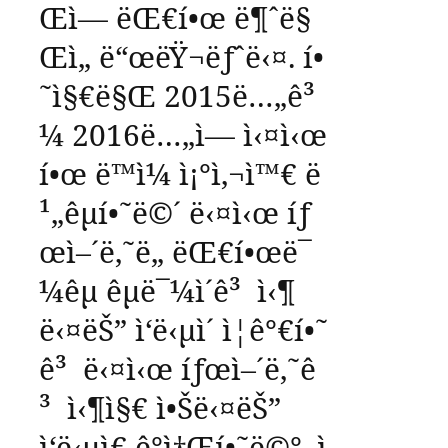
Œì—
ëŒ€í•œ
ë¶ˆë§
Œì„
ë“œëŸ¬ëƒˆë‹¤
.
í•
˜ì§€ë§Œ
2015
ë…„ê³
¼
2016
ë…„ì—
ì‹¤ì‹œ
í•œ
ë™ì¼
ì¡°ì‚¬ì™€
ë
¹„êµí•˜ë©´
ë‹¤ì‹œ
íƒ
œì–´ë‚˜ë„
ëŒ€í•œë¯
¼êµ­
êµ­ë¯¼ì´ê³
ì‹¶
ë‹¤ëŠ”
ì‘ë‹µì´
ì¦ê°€í•˜
ê³
ë‹¤ì‹œ
íƒœì–´ë‚˜ê
³
ì‹¶ì§€
ì•Šë‹¤ëŠ”
ì‘ë‹µì€
ê°ì†Œí•˜ë©°
,
ì