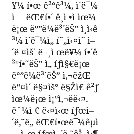
¥¼
í•œ
ê²°ê³¼
,
ì´ë¯¼
ì—
ëŒ€í•´
ê¸ì •ì ìœ¼
ë¡œ
ë°”ë¼ë³´ëŠ”
ì¸ì‹ê
³¼
ì´ë¯¼ì„
í˜„ì‹¤ì˜
ì–
´ë ¤ìš´
ë¬¸ì œë¥¼
í•´ê
²°í•˜ëŠ”
ì„ íƒì§€ë¡œ
ë°”ë¼ë³´ëŠ”
ì‚¬ëžŒ
ë“¤ì´
ë§¤ìš°
ë§Žì€
ê²ƒ
ìœ¼ë¡œ
ì¡°ì‚¬ëë‹¤
.
ë¨¼ì €
ë‹¤ì‹œ
íƒœì–
´ë‚˜ë„
ëŒ€í•œë¯¼êµ­ì
—ì„œ
íƒœì–´ë‚˜ê³
ì‹¶