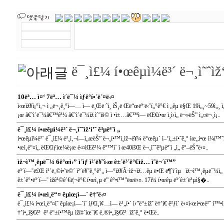
ë¯¸ì£¼ í•œêµ­ì¼ë³´ ë¬¸ì˜ˆìž‘
10ëª… ì¤‘ 7ëª… ì´ë¯¼ ìƒê°í•´ë´¤ë‹¤
ì‹œìž¥ì¡°ì‚¬ ì „ë¬¸ê¸°ì—… ì— ë¸Œë ˆì¸ íŠ¸ë Œë“œëª¨ë‹ˆí„°ê°€ ì „êµ­ ë§Œ 19ì„¸~59ì„¸
¡œ â€˜ì´ë¯¼â€™ê³¼ â€˜ì´ë¯¼ìž ìˆ˜ìš© ì •ì±…â€™ì— ëŒ€í•œ ì¸ì‹ì„ ë¬»ëŠ” ì„¤ë¬¸ì¡..
ë¯¸ì£¼ í•œêµ­ì¼ë³´ ë¬¸ì˜ˆìž‘í’ˆ ê³µëª¨ì „
í•œêµ­ì¼ë³´ ë¯¸ì£¼ ë³¸ì‚¬ì—ì„œëŠ” ë¬¸í•™ì¸ìž¬ë¥¼ ë°œêµ´ ì–‘ì„±í•˜ê¸° ìœ„í•œ ì¼í™˜ì
•œì¸ë“¤ì„ ëŒ€ìƒìœ¼ë¡œ ë‹¤ìŒê³¼ ê°™ì´ ì œ40íšŒ ë¬¸ì˜ˆê³µëª¨ì „ì„ ê°–ëŠ”ë‹¤..
ìž¬ì™¸êµ­ë¯¼ 6ê°œì›” ì´ìƒ ì²´ë¥˜ì‹œ ê±´ë³´ê°€ìž… ì˜ë¬´í™”
ë³´í—˜ë£Œ ì²´ë‚©í•˜ë©´ ì²´ë¥˜ê¸°ê°„ ì—°ìž¥Â·ìž¬ìž…êµ­ ë•Œ ë¶ˆì´ìµ ìž¬ì™¸êµ­ë¯¼ì„ í
ê±´ê°•ë³´í—˜ ìžê²©ê´€ë¦¬ê°€ í•œì¸µ ë” ê°•í™”ëœë‹¤. 17ì¼ í•œêµ­ ë³´ê±´ë³µì§�..
ë¯¸ì£¼ í•œì¸ë“¤ êµìœ¡ì—´ ë†’ë‹¤
ë¯¸ì£¼ í•œì¸ë“¤ì˜ êµìœ¡ì—´ì´ íƒ€ì¸ì¢…ì— ë¹„í•´ ì›”ë“±ížˆ ë†’ì€ ê²ƒì´ ë‹¤ì‹œí•œë²ˆ í™•ì
†’ì•„ì§€ê³ ê³ ë“±í•™êµ ìží‡´ìœ¨ì€ ë‚®ì•„ì§€ê³ ìžˆê¸° ë•Œë..