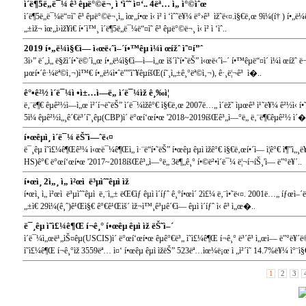
ì´ë¶5ë„ë¯¼ ê³ êµ­ë°©ë¬¸ ì ‘ìˆ˜ ì¤‘.. 4ëª… ì„ ì°©ìˆœ
ì´ë¶5ë„ë¯¼ë“¤ì˜ ê³ êµ­ë°©ë¬¸ì„ ìœ„í•œ ì‹ ì²­ ì ‘ìˆ˜ë¥¼ ë°›ê³ ìžˆë‹¤.ì§€ë‚œ 9ì¼(í† ) í•„ë
„±ìž¬ ìœ„ì›ìž¥ì€ í•´ì™¸ ì´ë¶5ë„ë¯¼ë“¤ì˜ ê³ êµ­ë°©ë¬¸ ì‹ ì²­ ì ‘ìˆ..
2019 í•„ë¼ì§€ì—­ ì‹œë‹ˆì–´í•™êµ ì¼ì œížˆ ì˜¤í”ˆ
3ì›” ë´„ì„ ë§žì´í•˜ë©´ì„œ í•„ë¼ì§€ì—­ì—ì„œ ìš´ì˜í•˜ëŠ” ì‹œë‹ˆì–´ í•™êµë“¤ì´ ì¼ì œíž
µœí•´ê·¼ëª©ì‚¬)ì™€ í•„ë¼ì•ˆë””ì˜¥êµíšŒ(í˜¸ì„±ê¸°ëª©ì‚¬), ê·¸ë¦¬ê³ ì�..
ê°•ê²½ ì´ë¯¼ì •ì±…ì—ë„ ì´ë¯¼ìž ê¸‰ì¦
ë‚¨ë¶€ êµ­ê²½ì—ì„œ ì²´í¬ë˜ëŠ” ì´ë¯¼ìžê°€ ì§€ë‚œ 2007ë…„ ì´ëž˜ ìµœê³ ì¹˜ë¥¼ ê²½ì‹ í•˜ë
5ì¼ êµ­ê²½ì„¸ê´€ë³´í˜¸êµ­(CBP)ì´ ë°œí‘œí•œ '2018~2019íšŒê³„ì—°ë„ ë‚¨ë¶€êµ­ê²½ ì´�
í•œêµ­ì¸ ì´ë¯¼ ëŠ˜ì—ˆë‹¤
ë¯¸êµ­ ì˜ì£¼ê¶Œê³¼ ì‹œë¯¼ê¶Œì„ ì·¨ë“í•˜ëŠ” í•œêµ­ êµ­ì ìžê°€ ì§€ë‚œí•´ì— ì¦ê°€ ì¶”ì„
HS)ê°€ ë°œí‘œí•œ '2017~2018íšŒê³„ì—°ë„ 3ë¶„ê¸° í•©ë²•ì´ë¯¼ ë¦¬í¬íŠ¸'ì— ë”°ë¥´..
í•œì¸ 2ì„¸ ì„ ì²œì  ë³µìˆ˜êµ­ì ìž
í•œì¸ ì„ ì²œì  ë³µìˆ˜êµ­ì  ë‚¨ì„± ëŒ€ìƒ êµ­ì ì´íƒˆ ê¸°í•œì´ 2ì£¼ ë‚¨ì•˜ë‹¤. 2001ë…„ íƒœì–´ë‚œ
„±ì€ 29ì¼(ê¸ˆ)ê¹Œì§€ ê°€ê¹Œìš´ ìž¬ì™¸ê³µê´€ì— êµ­ì ì´íƒˆ ì‹ ê³ ì„œ�..
ë¯¸êµ­ ì˜ì£¼ê¶Œ í¬ê¸° í•œêµ­ êµ­ì ìž ëŠ˜ì–´
ì´ë¯¼ì„œë¹„ìŠ¤êµ­(USCIS)ì´ ë°œí‘œí•œ êµ­ê°€ë³„ ì˜ì£¼ê¶Œ í¬ê¸° ë³´ê³ ì„œì— ë”°ë¥
ì˜ì£¼ê¶Œ í¬ê¸°ìž 3559ëª… ì¤‘ í•œêµ­ êµ­ì ìžëŠ” 523ëª…ìœ¼ë¡œ ì „ì²´ì˜ 14.7%ë¥¼ ì°¨ì§
1
2
3