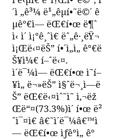
´ì „ê³¼
ë¹„êµí•˜ë©´
ê
µ­ê°€ì—
ëŒ€í•œ
ë¶ˆ
ì‹ ì´
ì¡°ê¸ˆì€
ëˆ„ê·¸ëŸ¬
ì¡Œë‹¤ëŠ”
í•´ì„ì„
ê°€ë
Š¥ì¼€
í–ˆë‹¤
.
ì´ë¯¼ì—
ëŒ€í•œ
ì˜í–
¥ì„
ë¬»ëŠ”
ì§ˆë¬¸ì—ë
Š”
ëŒ€ë‹¤ìˆ˜ì˜
ì‚¬ëž
Œë“¤
(73.3%)
ì´
í•œ
ë²
ˆì¯¤ì€
â€˜
ì´ë¯¼
â€™
ì
—
ëŒ€í•œ
ìƒê°ì„
ê°