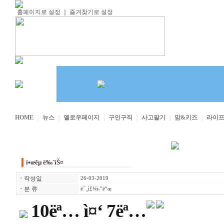
홈페이지로 설정
｜
즐겨찾기로 설정
HOME
｜
뉴스
｜
옐로우페이지
｜
구인구직
｜
사고팔기
｜
맘&키즈
｜
라이
í•œêµ­ ë‰´ìŠ¤
ㆍ
작성일
26-03-2019
ㆍ
분 류
ë¯¸ì£¼ì›”ë“œ
10ëª… ì¤‘ 7ëª…