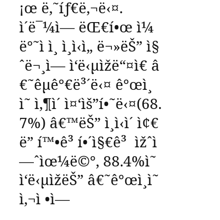
¡œ
ë‚˜íƒ€ë‚¬ë‹¤
.
ì´ë¯¼ì—
ëŒ€í•œ
ì¼
ë°˜ì ì¸
ì¸ì‹ì„
ë¬»ëŠ”
ì§
ˆë¬¸ì—
ì‘ë‹µìžë“¤ì€
â
€˜
êµ­ê°€ë³´ë‹¤
ê°œì¸
ì˜
ì‚¶ì´
ì¤‘ìš”í•˜ë‹¤
(68.
7%)
â€™
ëŠ”
ì¸ì‹ì´
ì¢€
ë”
í™•ê³ í•´ì§€ê³
ìžˆì
—ˆìœ¼ë©°
, 88.4%
ì˜
ì‘ë‹µìžëŠ”
â€˜
ê°œì¸ì˜
ì‚¬ì •ì—