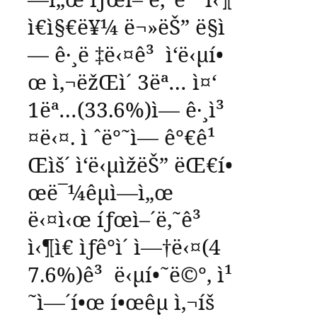
ì€ì§€ë¥¼
ë¬»ëŠ”
ë§ì
—
ê·¸ë ‡ë‹¤ê³
ì‘ë‹µí•
œ
ì‚¬ëžŒì´
3
ëª…
ì¤‘
1
ëª…
(33.6%)
ì—
ê·¸ì³
¤ë‹¤
.
ì ˆë°˜ì—
ê°€ê¹
Œìš´
ì‘ë‹µìžëŠ”
ëŒ€í•
œë¯¼êµ­ì—ì„œ
ë‹¤ì‹œ
íƒœì–´ë‚˜ê³
ì‹¶ì€
ìƒê°ì´
ì—†ë‹¤
(4
7.6%)
ê³
ë‹µí•˜ë©°
,
ì¹
˜ì—´í•œ
í•œêµ­
ì‚¬íš