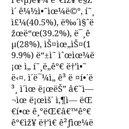
ì´
ê¼½ì•˜ìœ¼ë©°
,
í˜¸
ì£¼
(40.5%),
ë‰´ì§ˆë
žœë“œ
(39.2%),
ë¯¸ê
µ­
(28%),
ìŠ¤ìœ„ìŠ¤
(1
9.9%)
ë“±ì˜
ìˆœìœ¼ë
¡œ
ì„ í˜¸ë„ê°€
ë†’ì•˜
ë‹¤
.
ì´ë¯¼ì„
ê³ ë ¤í•´ë
³¸
ì´ìœ ë¡œëŠ”
â€˜
ì—
¬ìœ ë¡œìš´
ì‚¶ì—
ëŒ
€í•œ
ê¸°ëŒ€
â€™
ê°€
ê°€ìž¥
ë†’ì€
ê²ƒìœ¼ë