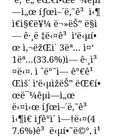
—ì„œ
íƒœì–´ë‚˜ê³
ì‹¶
ì€ì§€ë¥¼
ë¬»ëŠ”
ë§ì
—
ê·¸ë ‡ë‹¤ê³
ì‘ë‹µí•
œ
ì‚¬ëžŒì´
3
ëª…
ì¤‘
1
ëª…
(33.6%)
ì—
ê·¸ì³
¤ë‹¤
.
ì ˆë°˜ì—
ê°€ê¹
Œìš´
ì‘ë‹µìžëŠ”
ëŒ€í•
œë¯¼êµ­ì—ì„œ
ë‹¤ì‹œ
íƒœì–´ë‚˜ê³
ì‹¶ì€
ìƒê°ì´
ì—†ë‹¤
(4
7.6%)
ê³
ë‹µí•˜ë©°
,
ì¹