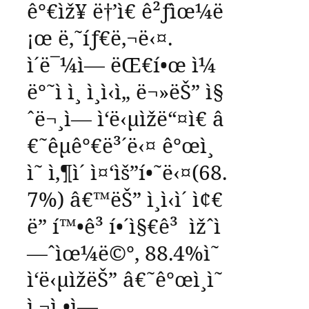
ê°€ìž¥
ë†’ì€
ê²ƒìœ¼ë
¡œ
ë‚˜íƒ€ë‚¬ë‹¤
.
ì´ë¯¼ì—
ëŒ€í•œ
ì¼
ë°˜ì ì¸
ì¸ì‹ì„
ë¬»ëŠ”
ì§
ˆë¬¸ì—
ì‘ë‹µìžë“¤ì€
â
€˜
êµ­ê°€ë³´ë‹¤
ê°œì¸
ì˜
ì‚¶ì´
ì¤‘ìš”í•˜ë‹¤
(68.
7%)
â€™
ëŠ”
ì¸ì‹ì´
ì¢€
ë”
í™•ê³ í•´ì§€ê³
ìžˆì
—ˆìœ¼ë©°
, 88.4%
ì˜
ì‘ë‹µìžëŠ”
â€˜
ê°œì¸ì˜
ì‚¬ì •ì—