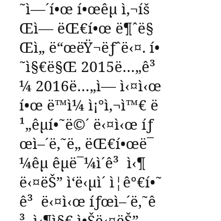
˜ì—´í•œ
í•œêµ­
ì‚¬íš
Œì—
ëŒ€í•œ
ë¶ˆë§
Œì„
ë“œëŸ¬ëƒˆë‹¤
.
í•
˜ì§€ë§Œ
2015
ë…„ê³
¼
2016
ë…„ì—
ì‹¤ì‹œ
í•œ
ë™ì¼
ì¡°ì‚¬ì™€
ë
¹„êµí•˜ë©´
ë‹¤ì‹œ
íƒ
œì–´ë‚˜ë„
ëŒ€í•œë¯
¼êµ­
êµ­ë¯¼ì´ê³
ì‹¶
ë‹¤ëŠ”
ì‘ë‹µì´
ì¦ê°€í•˜
ê³
ë‹¤ì‹œ
íƒœì–´ë‚˜ê
³
ì‹¶ì§€
ì•Šë‹¤ëŠ”