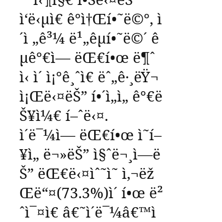
ì‘ë‹µì€
ê°ì†Œí•˜ë©°
,
ì
´ì „ê³¼
ë¹„êµí•˜ë©´
ê
µ­ê°€ì—
ëŒ€í•œ
ë¶ˆ
ì‹ ì´
ì¡°ê¸ˆì€
ëˆ„ê·¸ëŸ¬
ì¡Œë‹¤ëŠ”
í•´ì„ì„
ê°€ë
Š¥ì¼€
í–ˆë‹¤
.
ì´ë¯¼ì—
ëŒ€í•œ
ì˜í–
¥ì„
ë¬»ëŠ”
ì§ˆë¬¸ì—ë
Š”
ëŒ€ë‹¤ìˆ˜ì˜
ì‚¬ëž
Œë“¤
(73.3%)
ì´
í•œ
ë²
ˆì¯¤ì€
â€˜
ì´ë¯¼
â€™
ì