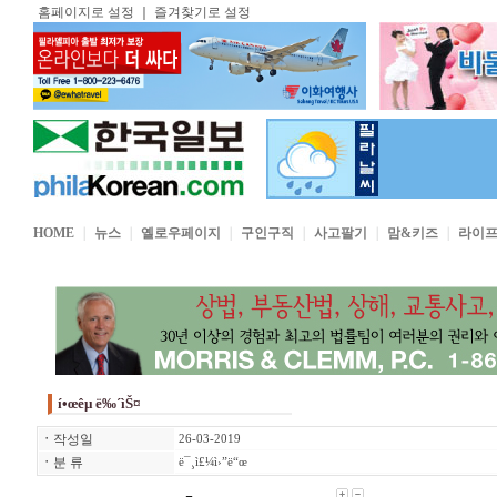
홈페이지로 설정
｜
즐겨찾기로 설정
HOME
｜
뉴스
｜
옐로우페이지
｜
구인구직
｜
사고팔기
｜
맘&키즈
｜
라이
í•œêµ­ ë‰´ìŠ¤
ㆍ
작성일
26-03-2019
ㆍ
분 류
ë¯¸ì£¼ì›”ë“œ