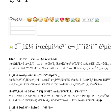
ë¯¸ì£¼ í•œêµ­ì¼ë³´ ë¬¸ì˜ˆìž‘í’ˆ ê³µë
10ëª… ì¤‘ 7ëª… ì´ë¯¼ ìƒê°í•´ë´¤ë‹¤
ì‹œìž¥ì¡°ì‚¬ ì „ë¬¸ê¸°ì—… ì— ë¸Œë ˆì¸ íŠ¸ë Œë“œëª¨ë‹ˆí„°ê°€ ì „êµ­ ë§Œ 19ì„¸~59ì„¸
¡œ â€˜ì´ë¯¼â€™ê³¼ â€˜ì´ë¯¼ìž ìˆ˜ìš© ì •ì±…â€™ì— ëŒ€í•œ ì¸ì‹ì„ ë¬»ëŠ” ì„¤ë¬¸ì¡..
ë¯¸ì£¼ í•œêµ­ì¼ë³´ ë¬¸ì˜ˆìž‘í’ˆ ê³µëª¨ì „
í•œêµ­ì¼ë³´ ë¯¸ì£¼ ë³¸ì‚¬ì—ì„œëŠ” ë¬¸í•™ì¸ìž¬ë¥¼ ë°œêµ´ ì–‘ì„±í•˜ê¸° ìœ„í•œ ì¼í™˜ì
•œì¸ë“¤ì„ ëŒ€ìƒìœ¼ë¡œ ë‹¤ìŒê³¼ ê°™ì´ ì œ40íšŒ ë¬¸ì˜ˆê³µëª¨ì „ì„ ê°–ëŠ”ë‹¤..
ìž¬ì™¸êµ­ë¯¼ 6ê°œì›” ì´ìƒ ì²´ë¥˜ì‹œ ê±´ë³´ê°€ìž… ì˜ë¬´í™”
ë³´í—˜ë£Œ ì²´ë‚©í•˜ë©´ ì²´ë¥˜ê¸°ê°„ ì—°ìž¥Â·ìž¬ìž…êµ­ ë•Œ ë¶ˆì´ìµ ìž¬ì™¸êµ­ë¯¼ì„ í
ê±´ê°•ë³´í—˜ ìžê²©ê´€ë¦¬ê°€ í•œì¸µ ë” ê°•í™”ëœë‹¤. 17ì¼ í•œêµ­ ë³´ê±´ë³µì§�..
ë¯¸ì£¼ í•œì¸ë“¤ êµìœ¡ì—´ ë†’ë‹¤