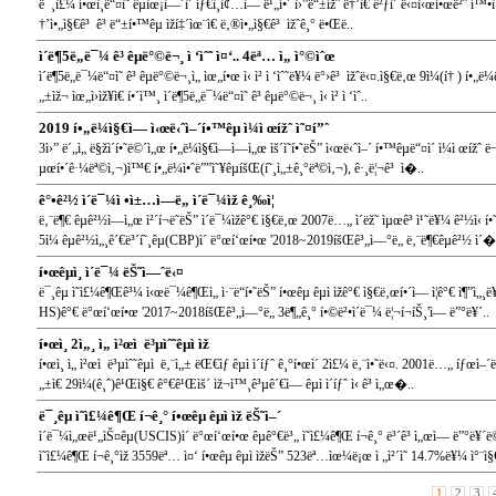
ë¯¸ì£¼ í•œì¸ë“¤ì˜ êµìœ¡ì—´ì´ íƒ€ì¸ì¢…ì— ë¹„í•´ ì›”ë“±ížˆ ë†’ì€ ê²ƒì´ ë‹¤ì‹œí•œë²ˆ í™•ì
†’ì•„ì§€ê³ ê³ ë“±í•™êµ ìží‡´ìœ¨ì€ ë‚®ì•„ì§€ê³ ìžˆê¸° ë•Œë..
ì´ë¶5ë„ë¯¼ ê³ êµ­ë°©ë¬¸ ì ‘ìˆ˜ ì¤‘.. 4ëª… ì„ ì°©ìˆœ
ì´ë¶5ë„ë¯¼ë“¤ì˜ ê³ êµ­ë°©ë¬¸ì„ ìœ„í•œ ì‹ ì²­ ì ‘ìˆ˜ë¥¼ ë°›ê³ ìžˆë‹¤.ì§€ë‚œ 9ì¼(í† ) í•„ë
„±ìž¬ ìœ„ì›ìž¥ì€ í•´ì™¸ ì´ë¶5ë„ë¯¼ë“¤ì˜ ê³ êµ­ë°©ë¬¸ ì‹ ì²­ ì ‘ìˆ..
2019 í•„ë¼ì§€ì—­ ì‹œë‹ˆì–´í•™êµ ì¼ì œížˆ ì˜¤í”ˆ
3ì›” ë´„ì„ ë§žì´í•˜ë©´ì„œ í•„ë¼ì§€ì—­ì—ì„œ ìš´ì˜í•˜ëŠ” ì‹œë‹ˆì–´ í•™êµë“¤ì´ ì¼ì œíž
µœí•´ê·¼ëª©ì‚¬)ì™€ í•„ë¼ì•ˆë””ì˜¥êµíšŒ(í˜¸ì„±ê¸°ëª©ì‚¬), ê·¸ë¦¬ê³ ì�..
ê°•ê²½ ì´ë¯¼ì •ì±…ì—ë„ ì´ë¯¼ìž ê¸‰ì¦
ë‚¨ë¶€ êµ­ê²½ì—ì„œ ì²´í¬ë˜ëŠ” ì´ë¯¼ìžê°€ ì§€ë‚œ 2007ë…„ ì´ëž˜ ìµœê³ ì¹˜ë¥¼ ê²½ì‹ í•˜ë
5ì¼ êµ­ê²½ì„¸ê´€ë³´í˜¸êµ­(CBP)ì´ ë°œí‘œí•œ '2018~2019íšŒê³„ì—°ë„ ë‚¨ë¶€êµ­ê²½ ì´�
í•œêµ­ì¸ ì´ë¯¼ ëŠ˜ì—ˆë‹¤
ë¯¸êµ­ ì˜ì£¼ê¶Œê³¼ ì‹œë¯¼ê¶Œì„ ì·¨ë“í•˜ëŠ” í•œêµ­ êµ­ì ìžê°€ ì§€ë‚œí•´ì— ì¦ê°€ ì¶”ì„
HS)ê°€ ë°œí‘œí•œ '2017~2018íšŒê³„ì—°ë„ 3ë¶„ê¸° í•©ë²•ì´ë¯¼ ë¦¬í¬íŠ¸'ì— ë”°ë¥´..
í•œì¸ 2ì„¸ ì„ ì²œì  ë³µìˆ˜êµ­ì ìž
í•œì¸ ì„ ì²œì  ë³µìˆ˜êµ­ì  ë‚¨ì„± ëŒ€ìƒ êµ­ì ì´íƒˆ ê¸°í•œì´ 2ì£¼ ë‚¨ì•˜ë‹¤. 2001ë…„ íƒœì–´ë‚œ
„±ì€ 29ì¼(ê¸ˆ)ê¹Œì§€ ê°€ê¹Œìš´ ìž¬ì™¸ê³µê´€ì— êµ­ì ì´íƒˆ ì‹ ê³ ì„œ�..
ë¯¸êµ­ ì˜ì£¼ê¶Œ í¬ê¸° í•œêµ­ êµ­ì ìž ëŠ˜ì–´
ì´ë¯¼ì„œë¹„ìŠ¤êµ­(USCIS)ì´ ë°œí‘œí•œ êµ­ê°€ë³„ ì˜ì£¼ê¶Œ í¬ê¸° ë³´ê³ ì„œì— ë”°ë¥
ì˜ì£¼ê¶Œ í¬ê¸°ìž 3559ëª… ì¤‘ í•œêµ­ êµ­ì ìžëŠ” 523ëª…ìœ¼ë¡œ ì „ì²´ì˜ 14.7%ë¥¼ ì°¨ì§
1
2
3