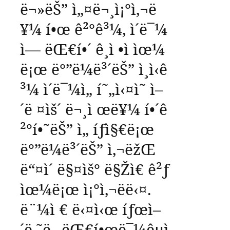
ë¬»ëŠ”
ì„¤ë¬¸ì¡°ì‚¬ë
¥¼
í•œ
ê²°ê³¼
,
ì´ë¯¼
ì—
ëŒ€í•´
ê¸ì •ì ìœ¼
ë¡œ
ë°”ë¼ë³´ëŠ”
ì¸ì‹ê
³¼
ì´ë¯¼ì„
í˜„ì‹¤ì˜
ì–
´ë ¤ìš´
ë¬¸ì œë¥¼
í•´ê
²°í•˜ëŠ”
ì„ íƒì§€ë¡œ
ë°”ë¼ë³´ëŠ”
ì‚¬ëžŒ
ë“¤ì´
ë§¤ìš°
ë§Žì€
ê²ƒ
ìœ¼ë¡œ
ì¡°ì‚¬ëë‹¤
.
ë¨¼ì €
ë‹¤ì‹œ
íƒœì–
´ë‚˜ë„
ëŒ€í•œë¯¼êµ­ì