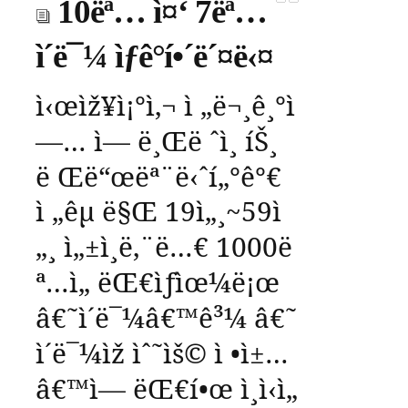
10ëª… ì¤‘ 7ëª…
ì´ë¯¼ ìƒê°í•´ë´¤ë‹¤
ì‹œìž¥ì¡°ì‚¬
ì „ë¬¸ê¸°ì
—…
ì— ë¸Œë ˆì¸
íŠ¸
ë Œë“œëª¨ë‹ˆí„°ê°€
ì „êµ­
ë§Œ
19
ì„¸
~59
ì
„¸
ì„±ì¸ë‚¨ë…€
1000
ë
ª…ì„
ëŒ€ìƒìœ¼ë¡œ
â€˜
ì´ë¯¼
â€™
ê³¼
â€˜
ì´ë¯¼ìž
ìˆ˜ìš©
ì •ì±…
â€™
ì—
ëŒ€í•œ
ì¸ì‹ì„