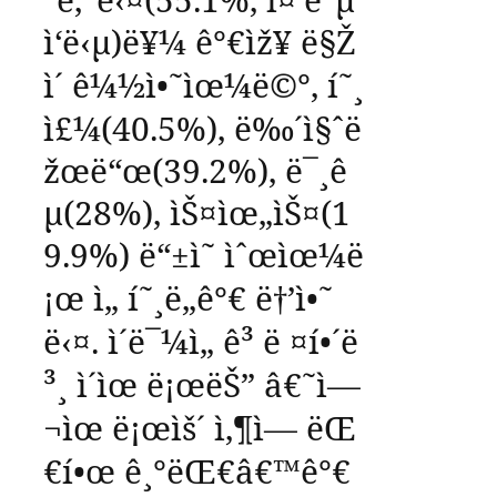
ì‘ë‹µ
)
ë¥¼
ê°€ìž¥
ë§Ž
ì´
ê¼½ì•˜ìœ¼ë©°
,
í˜¸
ì£¼
(40.5%),
ë‰´ì§ˆë
žœë“œ
(39.2%),
ë¯¸ê
µ­
(28%),
ìŠ¤ìœ„ìŠ¤
(1
9.9%)
ë“±ì˜
ìˆœìœ¼ë
¡œ
ì„ í˜¸ë„ê°€
ë†’ì•˜
ë‹¤
.
ì´ë¯¼ì„
ê³ ë ¤í•´ë
³¸
ì´ìœ ë¡œëŠ”
â€˜
ì—
¬ìœ ë¡œìš´
ì‚¶ì—
ëŒ
€í•œ
ê¸°ëŒ€
â€™
ê°€