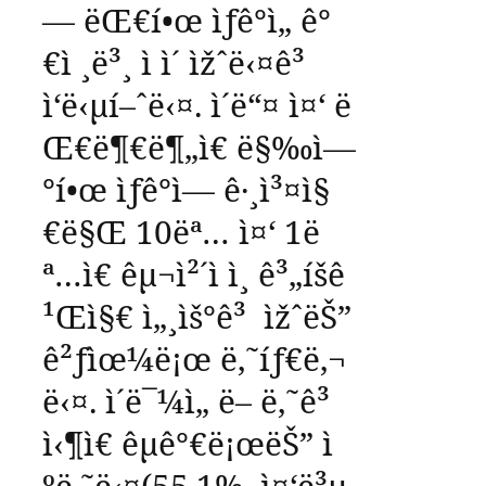
—
ëŒ€í•œ
ìƒê°ì„
ê°
€ì ¸ë³¸
ì ì´
ìžˆë‹¤ê³
ì‘ë‹µí–ˆë‹¤
.
ì´ë“¤
ì¤‘
ë
Œ€ë¶€ë¶„ì€
ë§‰ì—
°í•œ
ìƒê°ì—
ê·¸ì³¤ì§
€ë§Œ
10
ëª…
ì¤‘
1
ë
ª…ì€
êµ¬ì²´ì ì¸
ê³„íšê
¹Œì§€
ì„¸ìš°ê³
ìžˆëŠ”
ê²ƒìœ¼ë¡œ
ë‚˜íƒ€ë‚¬
ë‹¤
.
ì´ë¯¼ì„
ë– ë‚˜ê³
ì‹¶ì€
êµ­ê°€ë¡œëŠ”
ì
ºë‚˜ë‹¤
(55.1%,
ì¤‘ë³µ