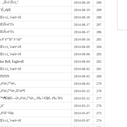
…¸ìŠ¤ì´ìŠ¤í„°
2014-06-20
290
¹´íŠ¸ë§Œ
2014-06-19
289
›Œì‹±í„´ì‹œì• í‹€
2014-06-18
288
 ŒìŠ¤ë°ì¼
2014-06-17
287
 ŒìŠ¤ë°ì¼
2014-06-17
286
a ê³ ë°”ìš° ê·¼ì²˜
2014-06-16
285
›Œì‹±í„´ì‹œì• í‹€
2014-06-09
284
›Œì‹±í„´ì‹œì• í‹€
2014-06-06
283
lue Bell, Eaglevill
2014-06-04
282
›Œì‹±í„´ì‹œì• í‹€
2014-06-02
281
UPENN
2014-06-02
280
•„ë¼ë¸í”¼ì•„
2014-06-02
279
•„ë¼ë¸í”¼ì•„ì£¼ë³€
2014-05-22
278
™ë¶€ì§€ì—­(í•„ë¼ë¸í”¼ì•„, ë‰´ì €ì§€, ë‰´ìš•)
2014-05-22
277
¸ìƒ´
2014-05-21
276
•„ë¼ê·¼êµ
2014-05-07
275
›Œì‹±í„´ì‹œì• í‹€
2014-05-07
274