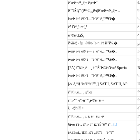
ë
ë”œë¦¬ë²„ë¦¬ êµ¬í•¨
ë°”ëŠì§ˆ (í™€ì„¸ì¼)ë”œë¦¬ë²„ë¦¬ ..
ì
ì‹œì• í‹€ ë©´í—ˆì·¨ë“ ë„ì™€ë�..
ì
ë² ì´ë¹„ì‹œí„°
ë
ë
ë°©ë ŒíŠ¸
ì¼ìžë¦¬ êµ¬í•©ë‹ˆë‹¤..í† ìš”ì¼.�..
p
ì‹œì• í‹€ ë©´í—ˆì·¨ë“ ë„ì™€ë�..
ì
ì‹œì• í‹€ ë©´í—ˆì·¨ë“ ë„ì™€ë�..
ì
[PA] í”¼ì•„ë…¸ ë ˆìŠ¨í•©ë‹ˆë‹¤! Specia..
B
ì‹œì• í‹€ ë©´í—ˆì·¨ë“ ë„ì™€ë�..
ì
[ë‹¨ê¸°ì§‘ì¤‘ê³¼ì™¸] SAT I, SAT II, AP
í
í”¼ì•„ë…¸ ì¡°ìœ¨
í
ìˆ˜í•™ ê³¼ì™¸í•©ë‹ˆë‹¤
ì‚¬ë¦½íƒì •
ë
í”¼ì•„ë…¸ ì„ ìƒë‹˜ êµ¬í•¨
í˜
6ì‹œ ì´í›„ ì¼í• ìˆ˜ ìžˆëŠ”ê³³ ì°..
í
[1]
ì›Œì‹±í„´ì£¼ ìš´ì „ë©´í—ˆì·¨ë“
ì