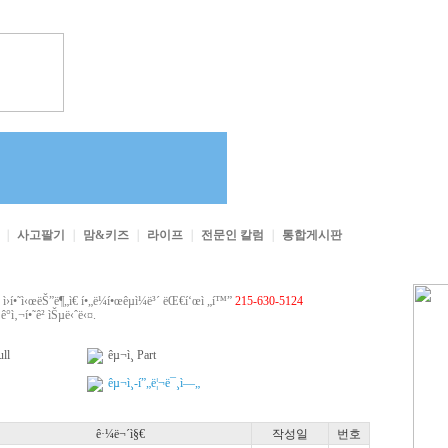
직
｜
사고팔기
｜
맘&키즈
｜
라이프
｜
전문인 칼럼
｜
통합게시판
¼ ì›í•˜ì‹œëŠ”ë¶„ì€ í•„ë¼í•œêµ­ì¼ë³´ ëŒ€í‘œì „í™”
215-630-5124
ì‚¬í•˜ê² ìŠµë‹ˆë‹¤.
ull
êµ¬ì¸ Part
êµ¬ì¸-í”„ë¦¬ë¯¸ì—„
ê·¼ë¬´ì§€
작성일
번호