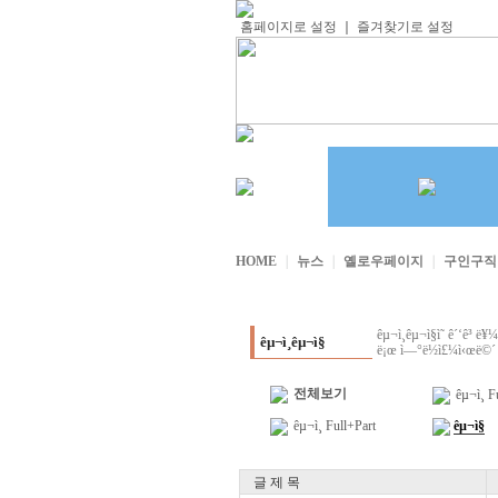
홈페이지로 설정
｜
즐겨찾기로 설정
HOME
｜
뉴스
｜
옐로우페이지
｜
구인구
êµ¬ì¸êµ¬ì§ì˜ ê´‘ê³ ë¥
êµ¬ì¸êµ¬ì§
ë¡œ ì—°ë½ì£¼ì‹œë©´ ê°
전체보기
êµ¬ì¸ F
êµ¬ì¸ Full+Part
êµ¬ì§
글 제 목