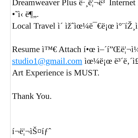
Dreamweaver Plus ê·¸ë¦¬ê³ Internet 
•˜ì‹ ë¶„.
Local Travel ì´ ìžˆìœ¼ë¯€ë¡œ ì°¨íŽ¸ì
Resume ì™€ Attach í•œ ì–´í”Œë¦¬ì¼€
studio1@gmail.com
ìœ¼ë¡œ ë³´ë‚´ì£
Art Experience is MUST.
Thank You.
í¬ë¦¬ìŠ¤íƒˆ