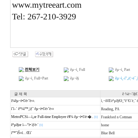
www.mytreeart.com
Tel: 267-210-3929
전체보기
êµ¬ì¸ Full
êµ¬ì¸ Part
êµ¬ì¸ Full+Part
êµ¬ì§
êµ¬ì¸-í”„ë¦¬ë¯
글 제 목
ê·¼ë¬´ì§€
ì¼êµ¬í•©ë‹ˆë‹¤.
ì‚¬íšŒë³µì§€ê¸°ê´€ì´ë‚˜
ì˜ì–´ ê³¼ì™¸ìƒ˜ êµ¬í•©ë‹ˆë‹¤
Reading, PA
MetroPCSì—ì„œ Full-time Employee ë¥¼ êµ¬í•©ë‹�..
Frankford n Cottman
[1]
ê³µì§œ ì—°ì• ìƒë‹´
home
[1]
í™ˆìŠ¤í…Œì´
Blue Bell