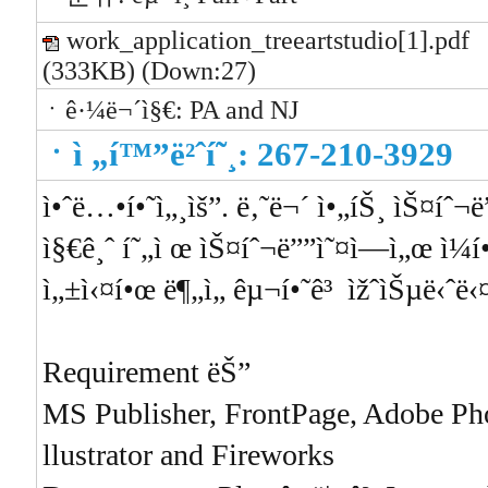
work_application_treeartstudio[1].pdf
(333KB) (Down:27)
ㆍê·¼ë¬´ì§€: PA and NJ
ㆍ
ì „í™”ë²ˆí˜¸: 267-210-3929
ì•ˆë…•í•˜ì„¸ìš”. ë‚˜ë¬´ ì•„íŠ¸ ìŠ¤íˆ¬
ì§€ê¸ˆ í˜„ì œ ìŠ¤íˆ¬ë””ì˜¤ì—ì„œ ì¼í•
ì„±ì‹¤í•œ ë¶„ì„ êµ¬í•˜ê³ ìžˆìŠµë‹ˆë‹
Requirement ëŠ”
MS Publisher, FrontPage, Adobe Ph
llustrator and Fireworks