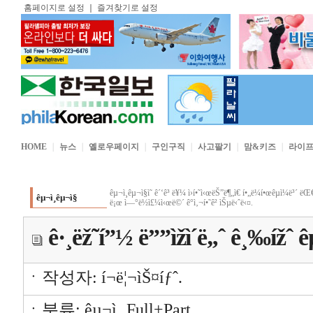
홈페이지로 설정
｜
즐겨찾기로 설정
HOME
｜
뉴스
｜
옐로우페이지
｜
구인구직
｜
사고팔기
｜
맘&키즈
｜
라이
êµ¬ì¸êµ¬ì§ì˜ ê´‘ê³ ë¥¼ ì›í•˜ì‹œëŠ”ë¶„ì€ í•„ë¼í•œêµ­ì¼ë³´ 
êµ¬ì¸êµ¬ì§
ë¡œ ì—°ë½ì£¼ì‹œë©´ ê°ì‚¬í•˜ê² ìŠµë‹ˆë‹¤.
ê·¸ëž˜í”½ ë””ìžì´ë„ˆ ê¸‰ížˆ 
ㆍ작성자: í¬ë¦¬ìŠ¤íƒˆ.
ㆍ분류: êµ¬ì¸ Full+Part