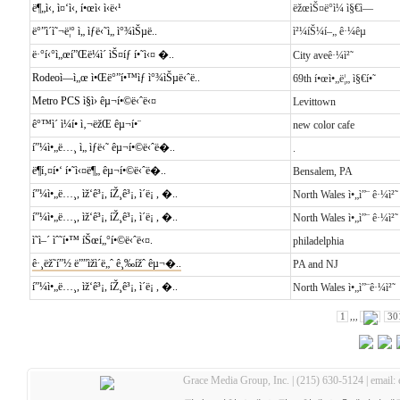
ë¶„ì‹, ì¤‘ì‹, í•œì‹ ì‹ë‹¹
ëžœìŠ¤ë°ì¼ ì§€ì—­
ë°”ì´ì˜¬ë¦° ì„ ìƒë‹˜ì„ ì°¾ìŠµë..
ì²¼íŠ¼í–„ ê·¼êµ
ë·°í‹°ì„œí”Œë¼ì´ ìŠ¤íƒ í•˜ì‹¤ �..
City aveê·¼ì²˜
Rodeoì—ì„œ ì•Œë°”í•™ìƒ ì°¾ìŠµë‹ˆë..
69th í•œì•„ë¦„ ì§€í•˜
Metro PCS ì§ì› êµ¬í•©ë‹ˆë‹¤
Levittown
ê°™ì´ ì¼í• ì‚¬ëžŒ êµ¬í•¨
new color cafe
í”¼ì•„ë…¸ ì„ ìƒë‹˜ êµ¬í•©ë‹ˆë�..
.
ë¶í‚¤í•‘ í•˜ì‹¤ë¶„ êµ¬í•©ë‹ˆë�..
Bensalem, PA
í”¼ì•„ë…¸, ìž‘ê³¡, íŽ¸ê³¡, ì´ë¡ , �..
North Wales ì•„ì”¨ ê·¼ì²˜
í”¼ì•„ë…¸, ìž‘ê³¡, íŽ¸ê³¡, ì´ë¡ , �..
North Wales ì•„ì”¨ ê·¼ì²˜
ì˜ì–´ ìˆ˜í•™ íŠœí„°í•©ë‹ˆë‹¤.
philadelphia
ê·¸ëž˜í”½ ë””ìžì´ë„ˆ ê¸‰ížˆ êµ¬�..
PA and NJ
í”¼ì•„ë…¸, ìž‘ê³¡, íŽ¸ê³¡, ì´ë¡ , �..
North Wales ì•„ì”¨ê·¼ì²˜
1
,,,
30
Grace Media Group, Inc. | (215) 630-5124 | email: