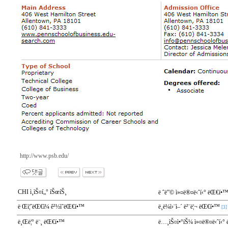
http://www.psb.edu/
CHI ì¸ìŠ¤í„° íŠœíŠ¸
ë ˆë”© ì»¤ë®¤ë‹ˆí‹° ëŒ€í•
ë Œì¦ˆëŒ€ì¼ ê²½ì˜ëŒ€í•™
ë¸ë¼ì›¨ì–´ ë²¨ë¦¬ ëŒ€í•™
[3]
ë¸Œë¦° ë¨¸ ëŒ€í•™
ë…¸ìŠ¤ì•°íŠ¼ ì»¤ë®¤ë‹ˆí‹°