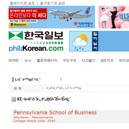
홈페이지로 설정
｜
즐겨찾기로 설정
HOME
｜
뉴스
｜
옐로우페이지
｜
구인구직
｜
사고팔기
｜
맘&키즈
｜
라이
í‚¤ì¦ˆ-í•™êµì°¾ê¸°
Â
ㆍ
분 류
í•„ë¼ë¸í”¼ì•„ ì¸ê·¼ í•™êµ
íŒ¬ì‹¤ë² ë‹ˆì•„ ë¹„ì§€ë‹ˆìŠ¤ ìŠ¤ì¿¨