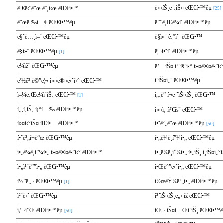
ë‹¤íŠ¸ë¨¸ìŠ¤ ëŒ€í•™êµ
ê·€ë‹ˆë“œ ë¨¸ì‹œ ëŒ€í•™
[25]
ë“œë ‰ì…€ ëŒ€í•™êµ
ë””ë¸Œë¼ì´ ëŒ€í•™êµ
ë§ˆë…¸ì–´ ëŒ€í•™êµ
ë§ì»¨ ê¸°ìˆ ëŒ€í•™
ë§ì»¨ ëŒ€í•™êµ
ë¦¬í•˜ì´ ëŒ€í•™êµ
[1]
ë¼ìž˜ ëŒ€í•™êµ
ë²…ìŠ¤ ì¹´ìš´í‹° ì»¤ë®¤ë‹ˆí
ì´ìŠ¤í„´ ëŒ€í•™êµ
ëª½ê³ ë©”ë¦¬ ì»¤ë®¤ë‹ˆí‹° ëŒ€í•™
ì–¼ë¸Œë¼ì´íŠ¸ ëŒ€í•™
ì„¸ë” í¬ë ˆìŠ¤íŠ¸ ëŒ€í•™
[1]
ì„¸ì¸íŠ¸ ì¡°ì…‰ ëŒ€í•™êµ
ì»¤ì¸ íƒ€ìš´ ëŒ€í•™
ì»¤í‹°ìŠ¤ ìŒì•… ëŒ€í•™
í•˜ë²„ë“œ ëŒ€í•™êµ
[50]
í•˜ë²„í¬ë“œ ëŒ€í•™êµ
í•„ë¼ë¸í”¼ì•„ ëŒ€í•™êµ
í•„ë¼ë¸í”¼ì•„ ì»¤ë®¤ë‹ˆí‹° ëŒ€í•™
í•„ë¼ë¸í”¼ì•„ ì•„íŠ¸ ì¸ìŠ¤í„
ì•„ì¹´ë””ì•„ ëŒ€í•™êµ
ì•Œë°”ë‹ˆì•„ ëŒ€í•™êµ
ì½”ë„¬ ëŒ€í•™êµ
ì½œëŸ¼ë¹„ì•„ ëŒ€í•™êµ
[1]
ì²´ë‹ˆ ëŒ€í•™êµ
ì²´ìŠ¤íŠ¸ë„› íž ëŒ€í•™
íƒ¬í”Œ ëŒ€í•™êµ
íŒ¬ ìŠ¤í…Œì´íŠ¸ ëŒ€í•™êµ
[50]