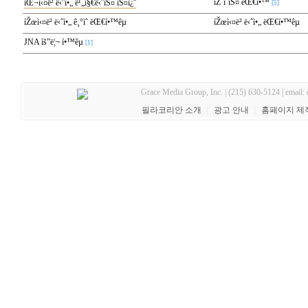
íŽ˜ì´ìŠ¤ ëŒ€í•™
íŒ¬ì‹¤ë² ë‹ˆì•„ ë¹„ì§€ë‹ˆìŠ¤ ìŠ¤ì¿¨
[5]
íŽœì‹¤ë² ë‹ˆì•„ ê¸°ìˆ ëŒ€í•™êµ
íŽœì‹¤ë² ë‹ˆì•„ ëŒ€í•™êµ
JNA ìš”ë¦¬ í•™êµ
[1]
Grace Media Group, Inc. | (215) 630-5124 | email:
필라코리안 소개
｜
광고 안내
｜
홈페이지 제