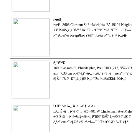
í•œìš¸
í•œìš¸ 3608 Chestnut St Philadelphia, PA 19104 Neighb
1 ì²´ìŠ¤íŠ¸ë„› 36ê°€ ìœ íŒ¬ ëŒ€í•™ì›ê¸°ìˆ™ì‚¬ ì˜†ì— ë°
í‹° ëŒ€í‘œ í•œêµ­ìŒì‹ì ì´ë©° í•œêµ­ í•™ìƒê³¼ í•„ë�..
ê¸°ì™€
1608 Sansom St, Philadelphia, PA 19103 (215) 557-983
am - 7:30 pm í•„ë¼ë¸í”¼ì•„ ì‹œë‚´ ì¤‘ì‹¬ì— ìœ„ì¹˜í•˜ê³ ìžˆ
ë§Žì´ ì°¾ê³ ìžˆì„ë¿ë§Œ ì•„ë‹ˆë¼ í•œêµ­ìŒì‹ì„ ì¢‹ì•„í..
ì±ŒíŠ¼í–„ í•´ë¬¼ì§¬ë½•
ì±ŒíŠ¼í–„ í•´ë¬¼ì§¬ë½• 401 W Cheltenham Ave Melros
±ŒíŠ¼í–„ í•´ë¬¼ì§¬ë½•ì„ ì²˜ìŒì°¾ëŠ” ì‚¬ëžŒë“¤ì€ í° 
ê¸°ë³´ë‹¤ ë” ë§Žì€ ë©´ë°œì— ì²˜ìŒë†€ë¼ê³ ì–‘ì´ ë§Ž..