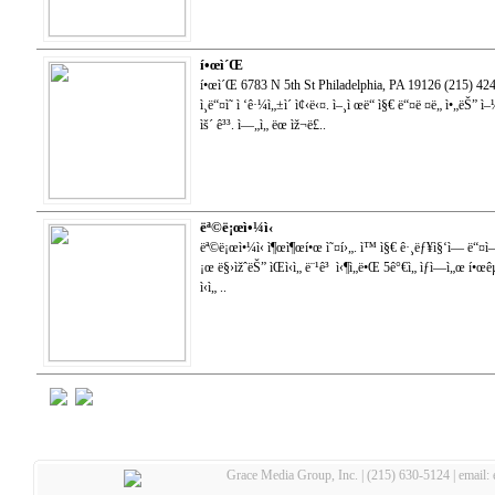
í•œì´Œ
í•œì´Œ 6783 N 5th St Philadelphia, PA 19126 (215) 424-0
ì¸ë“¤ì˜ ì ‘ê·¼ì„±ì´ ì¢‹ë‹¤. ì–¸ì œë“ ì§€ ë“¤ë ¤ë„ ì•„ëŠ” ì–¼
ìš´ ê³³. ì—„ì„ ëœ ìž¬ë£..
ëª©ë¡œì•¼ì‹
ëª©ë¡œì•¼ì‹ ì¶œì¶œí•œ ì˜¤í›„. ì™ ì§€ ê·¸ëƒ¥ì§‘ì— ë“¤ì–
¡œ ë§›ìžˆëŠ” ìŒì‹ì„ ë¨¹ê³ ì‹¶ì„ë•Œ 5ê°€ì„ ìƒì—ì„œ í
ì‹ì„ ..
Grace Media Group, Inc. | (215) 630-5124 | email: