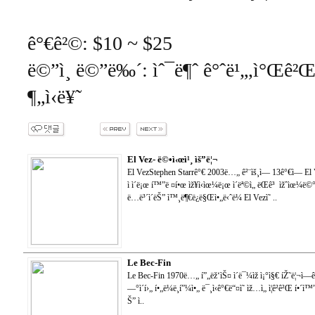
ê°€ê²©: $10 ~ $25
ë©”ì¸ ë©”ë‰´: ìˆ¯ë¶ˆ ê°ˆë¹„,ì°Œê²Œë
¶„ì‹ë¥˜
El Vez- ë©•ì‹œì¹¸ ìš”ë¦¬
El VezStephen Starrê°€ 2003ë…„ ê²¨ìš¸ì— 13ê°€ì— E
ì ì´ë¡œ í™”ë ¤í•œ ìž¥ì‹ìœ¼ë¡œ ì´ëª©ì„ ëŒê³ ìžˆìœ¼ë©
ë…ë³´ì´ëŠ” ì™¸ë¶€ë¿ë§Œì•„ë‹ˆë¼ El Vezì˜ ..
Le Bec-Fin
Le Bec-Fin 1970ë…„ í”„ëž‘ìŠ¤ ì´ë¯¼ìž ì¡°ì§€ íŽ˜ë¦¬ì—ê°€ 
—°ì´í›„ í•„ë¼ë¸í”¼ì•„ ë¯¸ì‹ê°€ë“¤ì˜ ìž…ì„ ì¦ê²ê²Œ í•´ì™
Š” ì..