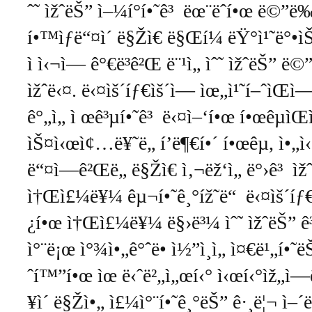
ˆ˜ ìžˆëŠ” ì–¼í°í•˜ê³ ëœ¨ëˆí•œ ë©”ë‰
í•™ìƒë“¤ì´ ë§Žì€ ë§Œí¼ ëŸ°ì¹˜ë°•ì
ì ì‹¬ì— ê°€ë³ê²Œ ë¨¹ì„ ìˆ˜ ìžˆëŠ” ë
ìžˆë‹¤. ë‹¤ìš´íƒ€ìš´ì— ìœ„ì¹˜í–ˆìŒì—
ê°„ì„ ì œê³µí•˜ê³ ë‹¤ì–‘í•œ í•œêµ­ìŒ
ìŠ¤ì‹œì¢…ë¥˜ë„ í’ë¶€í•´ í•œêµ­, ì•„ì‹œì
ë“¤ì—ê²Œë„ ë§Žì€ ì‚¬ëž‘ì„ ë°›ê³ ì
ì†Œì£¼ë¥¼ êµ¬í•˜ê¸°íž˜ë“ ë‹¤ìš´íƒ€
¿í•œ ì†Œì£¼ë¥¼ ë§›ë³¼ ìˆ˜ ìžˆëŠ” ê³³ì
ì°¨ë¡œ ì°¾ì•„ê°ˆë• ì½”ì¸ì„ ì¤€ë¹„í•˜ëŠ
ˆí™”í•œ ìœ ë‹ˆë²„ì„œí‹° ì‹œí‹°ìž„ì—ë
¥ì´ ë§Žì•„ ì£¼ì°¨í•˜ê¸°ëŠ” ê·¸ë¦¬ ì–