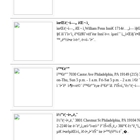
ìœŒë¦¬ì—„ íŒ¬ ì¸
ìœŒë¦¬ì—„ íŒ¬ ì¸William Penn Innì€ 1714ë…„ì— ì§€ì–
§€ ìš´ì˜ì¤‘ì¸ ê°€ìž¥ì˜¤ëž˜ëœ Innì´ë‹¤. ìµœì´ˆ ì„¸ì›Œì
™„ë²½í•œ ì‹ë‹¹, ë‹¤ì–‘í•˜..
ì™€ë°”
ì™€ë°” 7030 Castor Ave Philadelphia, PA 19149 (215
on-Thu, Sun 5 p.m. - 1 a.m. Fri-Sat 5 p.m. - 2 a.m. ì €ë ´
ì ‘í•˜ê³ ì‹¶ë‹¤ë©´ ì™€ë°”ë¡œ ê°€ë³´ìž. ìºìŠ¤í„°ê±°ë¦¬ì
ì½”ë¦¬ì•„ë‚˜
ì½”ë¦¬ì•„ë‚˜ 3801 Chestnut St Philadelphia, PA 19104 
2-2240 ìœ ë‹ˆë²„ì„œí‹°ì‹œí‹° ì²´ìŠ¤íŠ¸ë„› 38ê°€ ê±°ê¸°ì„œ
µì€ í•œêµ­ìŒì‹ì„ ì¢‹ì•„í•˜ëŠ” ìœ í•™ìƒê³¼ ë¯¸�..