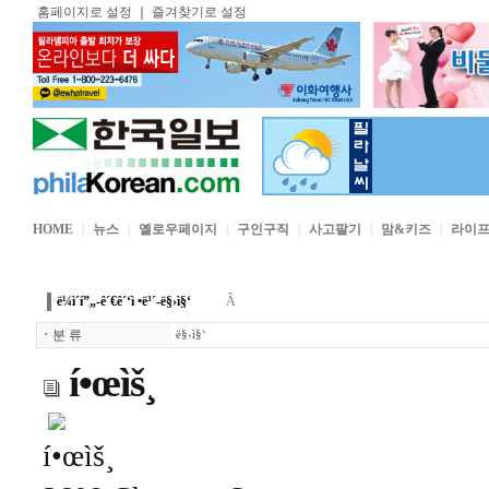
홈페이지로 설정
｜
즐겨찾기로 설정
HOME
｜
뉴스
｜
옐로우페이지
｜
구인구직
｜
사고팔기
｜
맘&키즈
｜
라이
ë¼ì´í”„-ê´€ê´‘ì •ë³´-ë§›ì§‘
Â
ㆍ
분 류
ë§›ì§‘
í•œìš¸
í•œìš¸