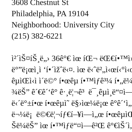
3608 Chestnut St
Philadelphia, PA 19104
Neighborhood: University City
(215) 382-6221
ì²´ìŠ¤íŠ¸ë„› 36ê°€ ìœ íŒ¬ ëŒ€í•™ì›
ë°”ë¡œì¸ì ‘í•´ìžˆë‹¤. ìœ ë‹ˆë²„ì‹œí‹°
êµ­ìŒì‹ì ì´ë©° í•œêµ­ í•™ìƒê³¼ í•„ë
¾ëŠ” ê´€ê´‘ê° ê·¸ë¦¬ê³ ë¯¸êµ­ì¸ë“¤ì—
ë‹´ë°±í•œ í•œêµ­ì˜ ë§›ìœ¼ë¡œ ê°ê´‘ì„
ë¬¼ë¡ ë©€ë¦¬íƒ€í–¥ì—ì„œ í•œêµ­ìŒì‹
Šë¼ëŠ” ìœ í•™ìƒë“¤ì—ê²Œ ê°€ìŠ´ì„ 