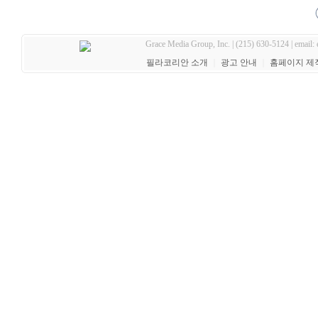
Grace Media Group, Inc. | (215) 630-5124 | email:
필라코리안 소개
｜
광고 안내
｜
홈페이지 제