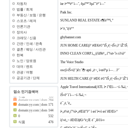
ìœ í•™ë³´í—˜, êµí™˜êµìˆ˜ë³´í—˜
자동차
법률
/
회계
Paik Inc.
부동산
/
보험
/
은행
SUNLAND REAL ESTATE ë¶€ë™ì‚°
스포츠
/
레져
언론기관
í•˜ë‚˜íƒë°°
장의사
gbybanner.com
크래딧
/
신용
간판
/
인쇄
/
판촉
JUN HOME CARE(ì¹¨ëŒ€ë©”íŠ¸ë¦¬ìŠ¤,ì¹´íŽ˜íŠ¸ ì
결혼
/
웨딩
/
사진관
INNO CLEAN CORP.ì„¸íƒìž¥ë¹„.í”¼ë‹ˆì‹±ì¼ì²´
한복
노인
/
양로원
The Voice Studio
대여
/
렌트
osc(ì›ìŠ¤íƒ‘)ê±´ì¶• aptì „ë¬¸ ì‹œê³µ ì—…ì²´
관광
/
여행
공공기관
/
단체
JUN HELTH CARE (ì¹¨ëŒ€ ë©”íŠ¸ë¦¬ìŠ¤,ì¹´íŽ˜íŠ
Apple Travel International(ATL ì• í”Œì—¬í–‰ì‚
업소 인기검색어
ìŠ¤ì¹´ì´ì—¬í–‰ì‚¬
이용
455
보험
420
ë¯¸ë‚˜ë„
이용
455
domain:yy.com | dom
171
ain:y ???..
08
domain:yy.com | dom
144
í•„ë¼ë¸í”¼ì•„ëŒìž”ì¹˜ ì œì´ì•¤ì œì´íŒŒí‹°
ain:z ???..
69
406
간판
0
532
ìƒ¤ë„¬ íŒŒì§€í‹°ë¸Œ ë¯¸ìš©ì‹¤
399
제과점
식품
476
399
크래딧
í˜„ëŒ€í•´ìš´ ìµìŠ¤í”„ë ˆìŠ¤