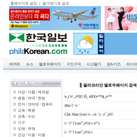
홈페이지로 설정
｜
즐겨찾기로 설정
HOME
｜
뉴스
｜
옐로우페이지
｜
구인구직
｜
사고팔기
｜
맘&키즈
｜
라이
업소록 카테고리
필라코리안 엘로우페이지 검색
식당
/
식품
/
제과점
ì•„ì´ë¹„ ê²Œì´íŠ¸ ëŒ€í•™ì§„í•™
병원
/
약국
/
한방
전자
/
인터넷
/
컴퓨터
ìžìœ íˆ¬ì–´
교육
/
학원
Chic Hair (ì‹œí¬í—¤ì–´) - ë¯¸ìš©
건축
/
수리
가구
ì–‘ ì¹´ì´ë¡œí”„ë½í‹±-ë³‘ì›
도매
/
무역
ì–‘ ì¹´ì´ë¡œí”„ë½í‹±
건강
/
미용
/
이용