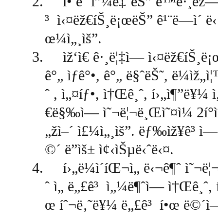
2.
í• ë ˆí”¼ë‡¨ëŠ” ë™ê·¸ëž—
³ ì‹¤ëž€íŠ¸ë¡œëŠ” ê¹¨ë—ì´ ë‹¦
œ¼ì„¸ìš”.
3.
ìž‘ì€ ê·¸ë¦‡ì— ì‹¤ëž€íŠ¸ë¡
ê°„ ìƒê°•, ê°„ ë§ˆëŠ˜, ë¼ìž„ì¦
ˆ , ì„¤íƒ•, ì†Œê¸ˆ, í›„ì¶”ë¥¼ ì„
€ë§‰ì— ì˜¬ë¦¬ë¸Œì˜¤ì¼ 2í°ìˆ
„žì–´ ì£¼ì„¸ìš”. ëƒ‰ìž¥ê³ ì—
©´ ë”ìš± ì¢‹ìŠµë‹ˆë‹¤.
4.
í›„ë¼ì´íŒ¬ì„ ë‹¬ê¶ˆ ì˜¬ë
ˆ ì„ ë„£ê³ ì„¼ë¶ˆì— ì†Œê¸ˆ, 
œ íˆ¬ë‚˜ë¥¼ ë„£ê³ í•œ ë©´ì—