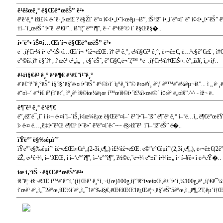
ê¹ëšœê¸° ë§Œë“œëŠ” ë²•
ê¹ë‘ê¸° ìžì£¼ ë‹´ê·¸ì‹œì£ ? ë§Žì´ ë“¤ ì¢‹ì•„í•˜ì‹œêµ¬ìš”, íŠ¹ížˆ ì•„ì´ë“¤ì´ ë” ì¢‹ì•„í•˜ëŠ” ê¹
†ì–´ì„œëŠ” ì•ˆë ê¹€ì¹˜.. ìš”ì¦˜ ë°°ì¶”, ë¬´ ê°€ê²© ì´ ë§Œë§�..
í•¨ë°• ìŠ¤í…Œì´í¬ ë§Œë“œëŠ” ë²•
ë¯¸íƒ€ì•¼ í•¨ë°•ìŠ¤í…Œì´í¬ *ìž¬ë£Œ: ì‡ ê³ ê¸°, ë¼ì§€ê³ ê¸°, ë‹¬ê±€, ë…¹ë§ê°€ë£¨, ì†Œê
ë°©ìš¸í† ë§ˆí† , í‘œê³ ë²„ì„¯, ë§ˆëŠ˜, ê°€ì§€,ë¬´ì¦™ *ë¯¸íƒ€ì•¼ì†ŒìŠ¤: ê°„ìž¥, ì„¤íƒ..
ë¼ì§€ê³ ê¸° ë‘ë¶€ ë‘ë£¨ì¹˜ê¸°
ë‘ë£¨ì¹˜ê¸°ëŠ” ì§‘ì§‘ë§ˆë‹¤ í•˜ëŠ” ë°©ì‹ì´ ì¡°ê¸ˆì”© ë‹¤ë¥¸ ê²ƒ ê°™ë”ë¼êµ¬ìš”... ì „
ë“¤ì–´ ë¨¹ì€ ê²ƒì´ë‹ˆ, ì°¸ê³ ìš©ìœ¼ë¡œ í™œìš©í•´ì£¼ì‹œë©´ ì¢‹ê² ë„¤ìš”.^^ - ìž¬ ë..
ë¶ˆê³ ê¸° ë‘ë¶€
ë”¸ëž˜ë¯¸ì˜ ì ì‹¬ ë‹¤ì´ì–´íŠ¸ì‹ìœ¼ë¡œ ë§Œë“¤ì–´ ë³´ì•˜ì–´ìš” ë¶ˆê³ ê¸° ì–‘ë…ì„ ë¶€ë“
ì› ë‹¤ ë…¸ë¦‡í•˜ê²Œ ë¶€ì³ í•¨ê»˜ ê³ë“¤ì´ë‹ˆ~~ ë§›ìžˆê³ ì˜ì–‘ìžˆëŠ” ë�..
ìŸë°˜ ë§‰êµ­ìˆ˜
ìŸë°˜ë§‰êµ­ìˆ˜ ìž¬ë£Œì¤€ë¹„(2-3ì¸ë¶„) ì£¼ìž¬ë£Œ: ë©”ë°€êµ­ìˆ˜(2,3ì¸ë¶„), ë‹¬ê±€(2ê°œ), ë
žŽ, ë‹¹ê·¼, ì–‘íŒŒ, ì ì–‘ë°°ì¶”, ì–‘ë°°ì¶”, ì½©ë‚˜ë¬¼ ë“±ì˜ ì•¼ì±„ ì·¨í–¥ê» ì ë‹¹ëŸ�..
ìœ ì‚°ìŠ¬ ë§Œë“œëŠ”ë²•
ìš”ë¦¬ìž¬ë£Œ í™ë‘ê¹¨ì‚´(ì†Œê³ ê¸°ì‚¬íƒœ)100g,ìƒˆìš°í•œì¤Œ,ê±´í•´ì‚¼100g,ë¹„íƒ€ë
í‘œê³ ë²„ì„¯2ê°œ,íŒ½ì´ë²„ì„¯1ë´‰ì§€,ëŒ€íŒŒ1ë¿Œë¦¬,ë§ˆëŠ˜5ê°œ,ì „ë¶„2T,êµ´ì†Œ