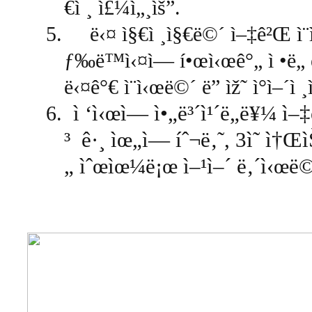
€ì ¸ ì£¼ì„¸ìš”.
5.
ë‹¤ ì§€ì ¸ì§€ë©´ ì–‡ê²Œ ì¨
ƒ‰ë™ì‹¤ì— í•œì‹œê°„ ì •ë„ 
ë‹¤ê°€ ì¨ì‹œë©´ ë” ìž˜ ì°ì–´ì ¸
6.
ì ‘ì‹œì— ì•„ë³´ì¹´ë„ë¥¼ ì–
³ ê·¸ ìœ„ì— íˆ¬ë‚˜
, 3ì˜ ì†
„ ìˆœìœ¼ë¡œ ì–¹ì–´ ë‚´ì‹œë©