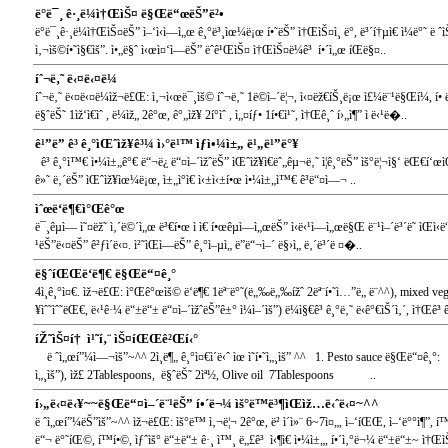
ë°ë¯¸ ê·¸ë¼ì†ŒìŠ¤ ë§Œë“œëŠ”ë²•
ë°ë¯¸ê·¸ë¼ì†ŒìŠ¤ëŠ” ì–‘ì‹ì—ì„œ ê¸°ë³¸ìœ¼ë¡œ í•˜ëŠ” ì†ŒìŠ¤ì¸ ë°, ë³´í†µì€ ì¼ë°˜ ë
ì‚¬ìš©í•˜ì§€ìš”. ì•„ë§ˆ ì‹œì¤‘ì—ëŠ” ëˆê¹ŒìŠ¤ ì†ŒìŠ¤ë¼ê³ í•´ì„œ íŒë§¤..
íˆ¬ë‚˜ ë‹¤ë‹¤ë¼
íˆ¬ë‚˜ ë‹¤ë‹¤ë¼ìž¬ë£Œ: ì‚¬ì‹œë¯¸ìš© íˆ¬ë‚˜ 1ë©ì–´ë¦¬, ì‹¤ëž€íŠ¸ë¡œ ì£¼ë¨¹ë§Œí¼, í• ë ˆ
ë§ˆëŠ˜ 1ìž‘ì€ìˆ , ë¼ìž„ 2ê°œ, ê°„ìž¥ 2í°ìˆ , ì„¤íƒ• 1í•€ì¹˜, ì†Œê¸ˆ í›„ì¶” ì ë‹¹ë�..
ê¹”ë” ê³ ê¸°ìŒˆìž¥ê³¼ ì›°ë¹™ ìƒì•¼ì±„ ë¹„ë¹”ë°¥
ê³ ê¸°ì™€ ì•¼ì±„ê°€ ë“¬ë¿ ë“¤ì–´ìžˆëŠ” ìŒˆìž¥ì€ëˆ„êµ¬ë‚˜ ì¦ê¸°ëŠ” ìš°ë¦¬ì§‘ ëŒ€í‘œì
ê»˜ ë‚´ëŠ” ìŒˆìž¥ìœ¼ë¡œ, ì±„ì°ì€ ì‹±ì‹±í•œ ì•¼ì±„ì™€ ê³ë“¤ì—¬ ..
ìˆœë‘ë¶€ì°Œê°œ
ë¯¸êµ­ì— ì˜¤ëž˜ ì‚´ë©´ì„œ ë³€í•œ ì ì€ í•œêµ­ì—ì„œëŠ” ì‹ë‹¹ì—ì„œë§Œ ë¨¹ì–´ë³´ë˜ ìŒ
¹ëŠ”ë‹¤ëŠ” ê²ƒì´ë‹¤. ì²˜ìŒì—ëŠ” ê¸°ì–µì„ ë”ë“¬ì–´ ë§›ì„ ë‚´ë³´ë ¤�..
ë§ˆíŒŒë‘ë¶€ ë§Œë“¤ê¸°
4ì¸ê¸°ì¤€. ìž¬ë£Œ: ì°Œê°œìš© ë‘ë¶€ 1ëª¨ë°˜(ë„‰ë„‰ížˆ 2ëª¨í•˜ì…”ë„ ë¨^^), mixed vegi
¥ìˆ˜ìˆ˜ëŒ€, ë‹¹ê·¼ ë“±ë“± ë“¤ì–´ìžˆëŠ”ê±° ì¼ì–´ìš”) ë¼ì§€ê³ ê¸°ë‚˜ ë‹­ê°€ìŠ´ì‚´, ì†Œê³ ê
íŽ˜ìŠ¤í† ì¹˜í‚¨ ìŠ¤íŒŒê²Œí‹°
ë ˆì„œí”¼ì—¬ìš”~^^ 2ì¸ë¶„ ê¸°ì¤€ì´ë‹ˆ ìœ ì˜í•˜ì„¸ìš” ^^ 1. Pesto sauce ë§Œë“¤
ì„¸ìš”), ìž£ 2Tablespoons, ë§ˆëŠ˜ 2ìª½, Olive oil 7Tablespoons ..
í›„ë‹¤ë‹¥~~ë§Œë“¤ì–´ë¨¹ëŠ” í•´ë¬¼ ìš°ë™ë³¶ìŒìž…ë‹ˆë‹¤~^^
ë ˆì„œí”¼ëŠ”ìš”~^^ ìž¬ë£Œ: ìš°ë™ ì‚¬ë¦¬ 2ê°œ, ë² ì´ì»¨ 6~7ì¤„, ì–‘íŒŒ, ì–‘ë°°ì¶”, í™
ë“¬ ë°˜íŒ©, í™í•©, ìƒˆìš° ë“±ë“± ê·¸ ì™¸ ë„£ê³ ì‹¶ì€ ì•¼ì±„, í•´ì‚°ë¬¼ ë“±ë“±~ ì†Œ