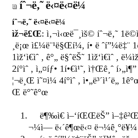
íˆ¬ë‚˜ ë‹¤ë‹¤ë¼
íˆ¬ë‚˜ ë‹¤ë‹¤ë¼
ìž¬ë£Œ
: ì‚¬ì‹œë¯¸ìš© íˆ¬ë‚˜ 1ë©
¸ë¡œ ì£¼ë¨¹ë§Œí¼, í• ë ˆí”¼ë‡¨ 1ê
1ìž‘ì€ìˆ , ê°„ ë§ˆëŠ˜ 1ìž‘ì€ìˆ , ë
2í°ìˆ , ì„¤íƒ• 1í•€ì¹˜, ì†Œê¸ˆ í›„ì¶
¦¬ë¸Œ ì˜¤ì¼ 4í°ìˆ , ì•„ë³´ì¹´ë„ 1
Œ ë°˜ê°œ
1.
ë¶‰ì€ ì–‘íŒŒëŠ” ì–‡ê²Œ ì
¬¼ì— ë‹´ê¶œë‹¤ ë¬¼ê¸°ë¥¼ ë