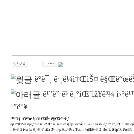
ë°ë¯¸ ê·¸ë¼ì†ŒìŠ¤ ë§Œë“œë
ê¹”ë” ê³ ê¸°ìŒˆìž¥ê³¼ ì›°ë¹
¹”ë°¥
í™ˆë§¤ì´ë“œ êµ´ì†ŒìŠ¤ ë§Œë“¤ê¸°
êµ´ì†ŒìŠ¤ ì•¡ê¸°ìŠ¤ ìž¬ë£Œ: ì‹±ì‹±í•œ ìƒêµ´ 8ê°œ ë¬¼ 1Tbs ìœ ê¸°ë† ê°„ìž¥ 3 Tbs 
¤ ë¬¼ 2 ì»µ ìœ ê¸°ë† ê°„ìž¥ 3/4 ì»µ ë…¹ë§ 2 Tbs: ì–¼ìŒë¬¼ 2 Tbs 1. ìƒêµ´ì€ ì²œì