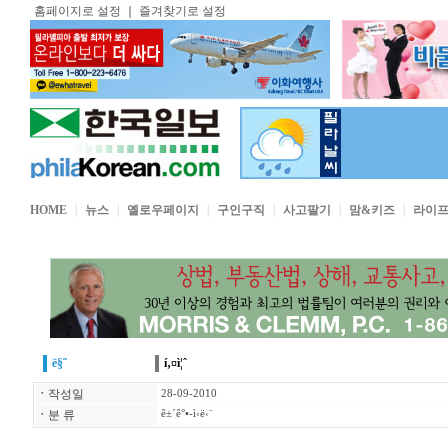
홈페이지로 설정
｜
즐겨찾기로 설정
HOME
｜
뉴스
｜
옐로우페이지
｜
구인구직
｜
사고팔기
｜
맘&키즈
｜
라이
ë§˜
í‚¤ì¦ˆ
ㆍ
작성일
28-09-2010
ㆍ
분 류
ê±´ê°•-ì‹ë‹¨