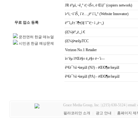
JR ë³µì‚¬ê¸° ë¦¬ìŠ¤, ë Œíƒˆ (copiers network)
ì›¹ì‚¬ì´íŠ¸ ì´ë…¸ë² ì´í„° (Website Innovator)
무료 업소 등록
ë°˜ì„ê±´ì¶•(ì§‘ìˆ˜ë¦¬ ì „ë¬¸)
(ì£¼)ë²„ë‚¸ì €
운전면허 한글 매뉴얼
(ì£¼)í•œêµ­TCC
시민권 한글 예상문제
Verizon No.1 Retailer
ì¤‘êµ­ ì†Œë§¤ ë„ë§¤ ë¬´ì—­
ê¹€ë¯¼ì •ìœµìž (NJ) - ëŒ€ì¶œ/ìœµìž
ê¹€ë¯¼ì •ìœµìž (PA) - ëŒ€ì¶œ/ìœµìž
Grace Media Group, Inc. | (215) 630-5124 | email:
필라코리안 소개
｜
광고 안내
｜
홈페이지 제