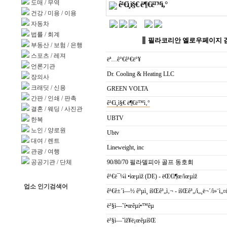
도매
/
무역
ê¹€ì¸ì§€ ë¶€ë™ì‚°
건강
/
미용
/
이용
자동차
법률
/
회계
필라코리안 엘로우페이지 
부동산
/
보험
/
은행
스포츠
/
레져
ëª…ê°€ê¹€ë°¥
언론기관
Dr. Cooling & Heating LLC
장의사
크래딧
/
신용
GREEN VOLTA
간판
/
인쇄
/
판촉
ê¹€ì¸ì§€ ë¶€ë™ì‚°
결혼
/
웨딩
/
사진관
UBTV
한복
노인
/
양로원
Ubtv
대여
/
렌트
Lineweight, inc
관광
/
여행
공공기관
/
단체
90/80/70 필라델피아 골프 동호회
ê¹€ë¯¼ì •ìœµìž (DE) - ëŒ€ì¶œ/ìœµìž
업소 인기검색어
ê¹€ê±´ì—½ ê³µì¸ íšŒê³„ì‚¬ - íšŒê³„/ì„¸ë¬´/ì»¨ì
ë²§ì—˜í•œêµ­í•™êµ
ë²§ì—˜ìž¥ë¡œêµíšŒ