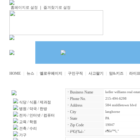
홈페이지로 설정
｜
즐겨찾기로 설정
HOME
｜
뉴스
｜
옐로우페이지
｜
구인구직
｜
사고팔기
｜
맘&키즈
｜
라이
ㆍ
Business Name
keller williams real est
업소록 카테고리
ㆍ
Phone No.
215-494-6298
식당
/
식품
/
제과점
ㆍ
Address
584 middletown blvd
병원
/
약국
/
한방
ㆍ
City
langhorne
전자
/
인터넷
/
컴퓨터
ㆍ
State
PA
교육
/
학원
ㆍ
Zip Code
19047
건축
/
수리
ㆍ
ê²€ìƒ‰ì–´
ë¶€ë™ì‚°
가구