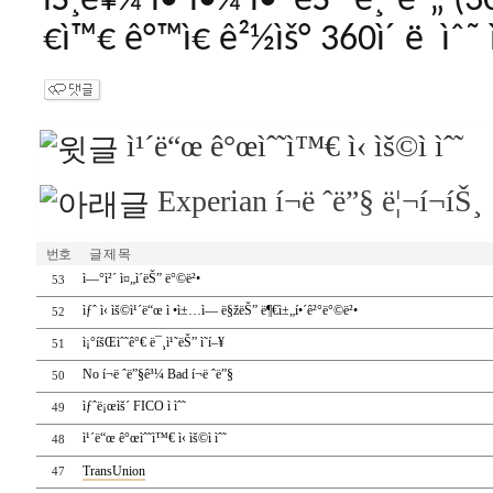
íŠ¸ë¥¼ í•´ì•¼ í•˜ëŠ” ê¸°ê°„ (
€ì™€ ê°™ì€ ê²½ìš° 360ì´ ë ìˆ˜ 
ì¹´ë“œ ê°œìˆ˜ì™€ ì‹ ìš©ì ìˆ˜
Experian í¬ë ˆë”§ ë¦¬í¬íŠ¸
번호
글 제 목
ì—°ì²´ ì¤„ì´ëŠ” ë°©ë²•
53
ìƒˆ ì‹ ìš©ì¹´ë“œ ì •ì±…ì— ë§žëŠ” ë¶€ì±„í•´ê²°ë°©ë²•
52
ì¡°íšŒìˆ˜ê°€ ë¯¸ì¹˜ëŠ” ì˜í–¥
51
No í¬ë ˆë”§ê³¼ Bad í¬ë ˆë”§
50
ìƒˆë¡œìš´ FICO ì ìˆ˜
49
ì¹´ë“œ ê°œìˆ˜ì™€ ì‹ ìš©ì ìˆ˜
48
TransUnion
47