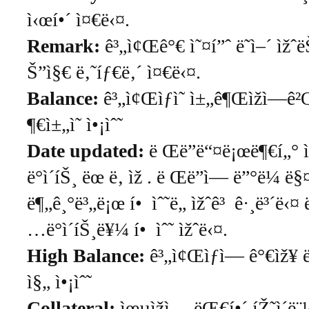
ì‹œí•´ ì¤€ë‹¤.
Remark:
ê³„ì¢Œê°€ ì˜¤í”ˆ ë˜ì–´ ìžˆë
Š”ì§€ ë‚˜íƒ€ë‚´ ì¤€ë‹¤.
Balance:
ê³„ì¢Œìƒì˜ ì±„ê¶Œìžì—ê²
¶€ì±„ì˜ ì•¡ìˆ˜
Date updated:
ë Œë”ë“¤ë¡œë¶€í„°
ë°ì´íŠ¸ ëœ ë‚ ìž . ë Œë”ì— ë”°ë¼ ë§
ë¶„ê¸°ë³„ë¡œ í• ìˆ˜ë„ ìžˆê³ ê·¸ë³´ë‹¤
…ë°ì´íŠ¸ë¥¼ í• ìˆ˜ ìžˆë‹¤.
High Balance:
ê³„ì¢Œìƒì— ê°€ìž¥ 
ì§„ ì•¡ìˆ˜
Collateral:
ìœµìžì— ëŒ€í•´ íŽ˜ì´