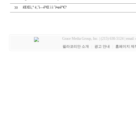
íŒŒì‚° ë‚˜ì—ê²Œ ì ì ˆí•œê°€?
30
Grace Media Group, Inc. | (215) 630-5124 | email:
필라코리안 소개
｜
광고 안내
｜
홈페이지 제