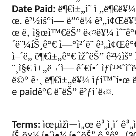
ë¶€ì±„ì˜
ì „ë¶€ë¥¼
Date Paid:
œ
ê²½ìš°ì—
ë”°ë¼
ê³„ì¢Œë
.
œ
ë‚ ì§œì™€ëŠ”
ë‹¤ë¥¼
ìˆ˜ê°
´ë¨¼íŠ¸ê°€
ì—°ì²´ë˜
ê³„ì¢Œê°
ì–´ë„
ë¶€ì±„ê°€
ìžˆëŠ”
ê²½ìš°
¨¸ì§€
ì±„ë¬´ì—
ê´€í•´
ìƒí™˜ì˜
ë©°
ê·¸
ë¶€ì±„ë¥¼
ìƒí™˜í•œ
ê°€
ë˜ëŠ”
ê²ƒì´ë‹¤
e paid
.
Terms:
ìœµìžì—ì„œ ë³¸ì¸ì´ ê³„