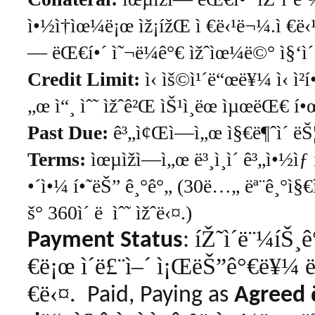
ì•½ì†ìœ¼ë¡œ ìž¡ížŒ ì €ë‹¹ë¬¼.ì €ë‹¹
— ëŒ€í•´ ì˜¬ë¼ê°€ ìžˆìœ¼ë©° ì§‘ì´ í
Credit Limit:
ì‹ ìš©ì¹´ë“œë¥¼ ì‹ ì²­
„œ ì“¸ ìˆ˜ ìžˆê²Œ ìŠ¹ì¸ëœ ìµœëŒ€ í•œ
Past Due:
ê³„ì¢Œì—ì„œ ì§€ë¶ˆì´ ëŠ¦ì
Terms:
ìœµìžì—ì„œ
ë³¸ì¸ì´
ê³„ì•½ìƒ
•´ì•¼
í•˜ëŠ”
ê¸°ê°„
(30
ë…„
ëª¨ê¸°ì§
š°
360
ì´
ë
ìˆ˜
ìžˆë‹¤
.)
íŽ˜ì´ë¨¼íŠ¸
Payment Status
:
€ë¡œ
ì´ë£¨ì–´
ì¡ŒëŠ”ê°€ë¥¼
ë
€ë‹¤
.
Paid, Paying as
Agreed