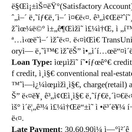
ë§Œì¡±ìŠ¤ëŸ°(Satisfactory Account
ˆ„ì–´ ë‚˜íƒ€ë‚´ì–´ ì¤€ë‹¤. ê³„ì¢Œë²ˆí
žˆìœ¼ë©° ì±„ê¶Œìžì˜ ì£¼ì†Œ, ì „í™”
ª…ì‹œë˜ì–´ ìžˆë‹¤. ë‹¤ìŒì€ TransU
oryì— ë‚˜ì™€ ìžˆëŠ” ì•„ì´í…œë“¤ì´ë
Loan Type:
ìœµìžì˜ í˜•íƒœê°€ credit
f credit, ì¸ì§€ conventional real-estate
™ˆì—ì¿¼ìœµìžì¸ì§€, charge(retail) a
Š” ë‹¤ë¥¸ ê³„ì¢Œì¸ì§€ ë‚˜íƒ€ë‚´ì¤€ë‹¤
ìš° ì´ë¦„ê³¼ ì£¼ì†Œë“±ì˜ ì •ë³´ë¥¼ í
ë‹¤.
Late Payment
: 30.60.90ì¼ ì—°ì²´ê¸