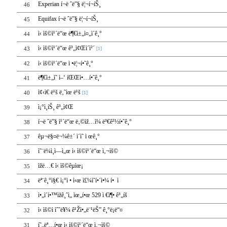
Experian í¬ë ˆë”§ ë¦¬í¬íŠ¸
46
Equifax í¬ë ˆë”§ ë¦¬í¬íŠ¸
45
ì‹ ìš©ì¹´ë“œ ë¶€ì±„ì¤„ì´ê¸°
44
ì‹ ìš©ì¹´ë“œ ê³„ì¢Œì´ì²´
43
[1]
ì‹ ìš©ì¹´ë“œ ì •ë¦¬í•˜ê¸°
42
ë¶€ì±„ì˜ ì–‘ íŒŒì•…í•˜ê¸°
41
ì¢‹ì€ ë¹š ë‚˜ìœ ë¹š
40
[1]
ì¡°ì¸íŠ¸ ê³„ì¢Œ
39
í¬ë ˆë”§ ì¹´ë“œ ë‚©ìž…ì¼ ë³€ê²½í•˜ê¸°
38
êµ¬ë§¤ë¬¼ê±´ ì´ì˜ ì œê¸°
37
ì˜¨ë¼ì¸ì—ì„œ ì‹ ìš©ì¹´ë“œ ì‚¬ìš©
36
ìžë…€ ì‹ ìš©êµìœ¡
35
ëª¨ê¸°ì§€ ì¡°ì • ì‹œ ì£¼ì˜í•´ì•¼ í• ì 
34
ì•„ì´í•™ìžê¸ˆì„ ìœ„í•œ 529 ì €ì¶• ê³„íš
33
ì‹ ìš©ì ìˆ˜ë¥¼ ê¹Žì•„ë¨¹ëŠ” ê¸°ë¡ë“¤
32
í˜„ëª…í•œ ì‹ ìš©ì¹´ë“œ ì‚¬ìš©
31