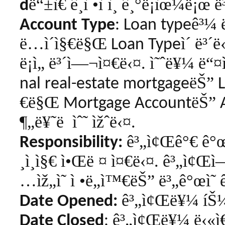
ë“±ì€
ê¸ì •ì ì¸
ê¸°ë¡ìœ¼ë¡œ
ë
d
ê³¼
Account Type
: Loan type
ë…ì´ì§€ë§Œ
ì´
ë³´ë
Loan Type
ë¡ì„
ë³´ì—¬ì¤€ë‹¤
ì˜ˆë¥¼
ë“¤
.
ëŠ”
nal real-estate mortgage
L
€ë§Œ
ëŠ”
Mortgage Account
A
¶„ë¥˜ë
ìˆ˜
ìžˆë‹¤
.
ê³„ì¢Œê°€
ê°œì
Responsibility:
¸ì¸ì§€
ì•Œë ¤
ì¤€ë‹¤
ê³„ì¢Œì—
.
…ìž„ì˜
ì •ë„ì™€ëŠ”
ë³„ê°œì˜
ê³„ì¢Œë¥¼
íŠ
Date Opened:
ê³„ì¢Œë¥¼
ë‹«ì
Date Closed
: