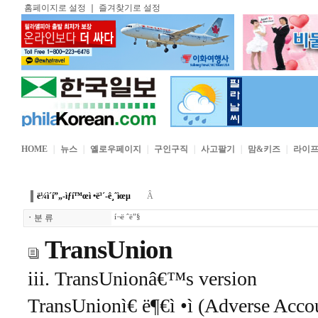
홈페이지로 설정
｜
즐겨찾기로 설정
HOME
｜
뉴스
｜
옐로우페이지
｜
구인구직
｜
사고팔기
｜
맘&키즈
｜
라이
ë¼ì´í”„-ìƒí™œì •ë³´-ê¸ˆìœµ
Â
ㆍ
분 류
í¬ë ˆë”§
TransUnion
iii. TransUnionâ€™s version
TransUnionì€ ë¶€ì •ì (Adverse Acc